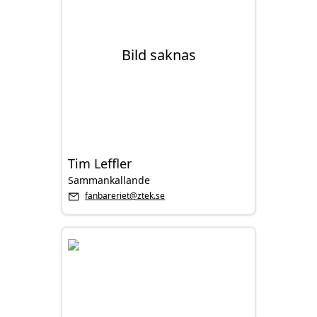
Tim Leffler
Sammankallande
fanbareriet@ztek.se